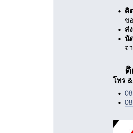
ติ
ขอ
ส่
นั
จ่
ต
โทร &
08
08