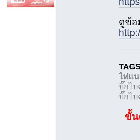
http
ดูข้
http
TAGS 
ไฟแนน
บิ๊กไบ
บิ๊กไบ
ขั้