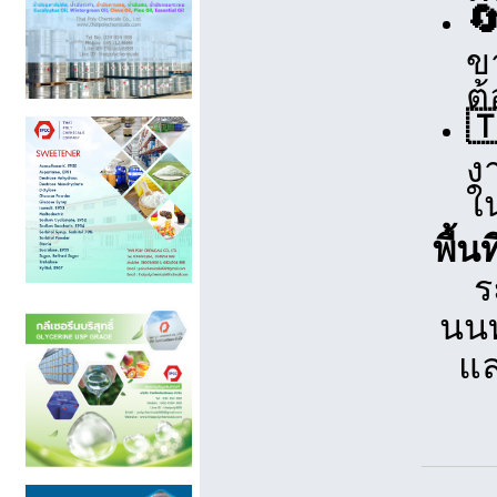

ขา
ต

ง
ใ
พื้น
ร
นนท
แล