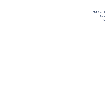
SMF 2.0.1
Simp
S