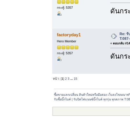
กระทู้: 5357
ดันกระ
Re: รับ
factoryday1
T:087
Hero Member
«
ตอบกลับ #14 
กระทู้: 5357
ดันกระ
หน้า: [
1
]
2
3
...
15
ซื้อขายแลกเปลี่ยน สินค้าใหม่หรือมือสอง เว็บลงโฆษณาฟ
รับซื้อบิ๊กไบค์ | รับปิดไฟแนนซ์บิ๊กไบค์ ทุกรุ่น ทุกสภาพ T