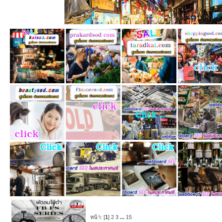
หน้า: [
1
]
2
3
...
15