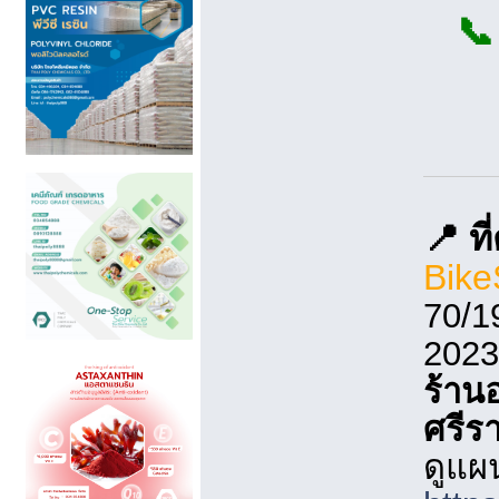
📞
📍 ที
Bik
70/1
2023
ร้าน
ศรีร
ดูแผ