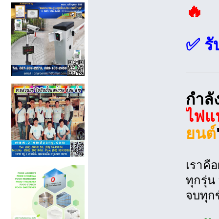
🔥
✅ รั
กำลั
ไฟแน
ยนต์
เราคือ
ทุกรุ่
จบทุกข