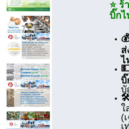
⭐ ร้
บิ๊ก

ส่
ไ
💵
บิ
บ
🛠
ใ
(
เท