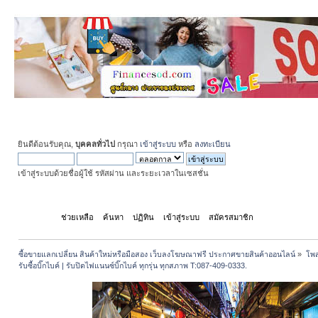
ยินดีต้อนรับคุณ,
บุคคลทั่วไป
กรุณา
เข้าสู่ระบบ
หรือ
ลงทะเบียน
เข้าสู่ระบบด้วยชื่อผู้ใช้ รหัสผ่าน และระยะเวลาในเซสชั่น
หน้าแรก
ช่วยเหลือ
ค้นหา
ปฏิทิน
เข้าสู่ระบบ
สมัครสมาชิก
ซื้อขายแลกเปลี่ยน สินค้าใหม่หรือมือสอง เว็บลงโฆษณาฟรี ประกาศขายสินค้าออนไลน์
»
โพส
รับซื้อบิ๊กไบค์ | รับปิดไฟแนนซ์บิ๊กไบค์ ทุกรุ่น ทุกสภาพ T:087-409-0333.