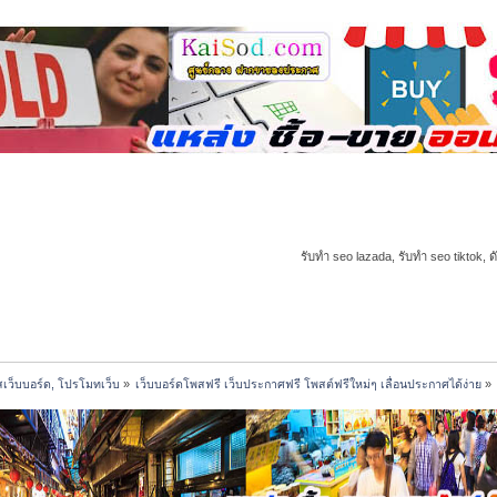
รับทำ seo lazada, รับทำ seo tiktok, ด
เว็บบอร์ด, โปรโมทเว็บ
»
เว็บบอร์ดโพสฟรี เว็บประกาศฟรี โพสต์ฟรีใหม่ๆ เลื่อนประกาศได้ง่าย
»