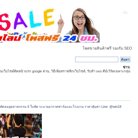
โพสขายสินค้าฟรี รองรับ SEO
ข่าว:
ันเว็บไซต์ติดหน้าแรก google ด่วน, วิธีเพิ่มทราฟฟิกเว็บไซต์, รับทำ seo คีย์เวิร์ดเฉพาะกลุ่ม
พัดลมอุตสาหกรรม 6 ใบพัด ระบายอากาศฟาร์มและโรงงาน ราคาคุ้มค่า Line: @win18