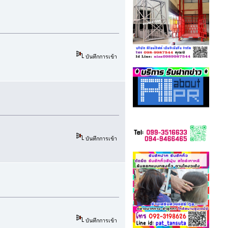
บันทึกการเข้า
บันทึกการเข้า
บันทึกการเข้า