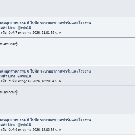
ัดลมอุตสาหกรรม 6 ใบพัด ระบายอากาศฟาร์มและโรงงาน
้มค่า Line: @win18
เมื่อ:
วันที่ 7 กรกฎาคม 2026, 21:01:39 น. »
พเดทกระทู้
ัดลมอุตสาหกรรม 6 ใบพัด ระบายอากาศฟาร์มและโรงงาน
้มค่า Line: @win18
เมื่อ:
วันที่ 8 กรกฎาคม 2026, 18:20:04 น. »
พเดทกระทู้
ัดลมอุตสาหกรรม 6 ใบพัด ระบายอากาศฟาร์มและโรงงาน
้มค่า Line: @win18
เมื่อ:
วันที่ 9 กรกฎาคม 2026, 18:03:38 น. »