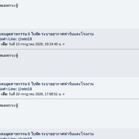
พเดทกระทู้
ัดลมอุตสาหกรรม 6 ใบพัด ระบายอากาศฟาร์มและโรงงาน
้มค่า Line: @win18
เมื่อ:
วันที่ 13 กรกฎาคม 2026, 19:24:45 น. »
พเดทกระทู้
ัดลมอุตสาหกรรม 6 ใบพัด ระบายอากาศฟาร์มและโรงงาน
้มค่า Line: @win18
เมื่อ:
วันที่ 20 กรกฎาคม 2026, 17:08:51 น. »
พเดทกระทู้
ัดลมอุตสาหกรรม 6 ใบพัด ระบายอากาศฟาร์มและโรงงาน
้มค่า Line: @win18