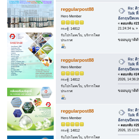
Re: ต
reggularpost88
Talk ท
Hero Member
อังกฤษปิดเท
«
ตอบกลับ #23 
21:24:34 น. »
กระทู้: 14812
รับโปรโมทเว็บ, บริการโพส
ขออนุญาติดั
ประกาศ
Re: ต
reggularpost88
Talk ท
Hero Member
อังกฤษปิดเท
«
ตอบกลับ #24 
2026, 14:36:2
กระทู้: 14812
รับโปรโมทเว็บ, บริการโพส
ขออนุญาติดั
ประกาศ
Re: ต
reggularpost88
Talk ท
Hero Member
อังกฤษปิดเท
«
ตอบกลับ #25 
2026, 15:12:5
กระทู้: 14812
รับโปรโมทเว็บ, บริการโพส