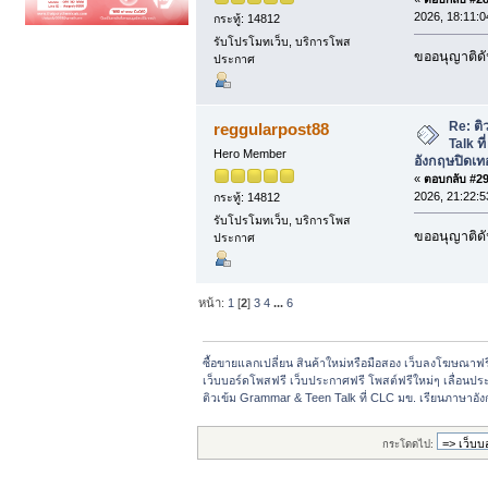
2026, 18:11:0
กระทู้: 14812
รับโปรโมทเว็บ, บริการโพส
ขออนุญาติดั
ประกาศ
Re: ต
reggularpost88
Talk ท
Hero Member
อังกฤษปิดเท
«
ตอบกลับ #29 
2026, 21:22:5
กระทู้: 14812
รับโปรโมทเว็บ, บริการโพส
ขออนุญาติดั
ประกาศ
หน้า:
1
[
2
]
3
4
...
6
ซื้อขายแลกเปลี่ยน สินค้าใหม่หรือมือสอง เว็บลงโฆษณาฟ
เว็บบอร์ดโพสฟรี เว็บประกาศฟรี โพสต์ฟรีใหม่ๆ เลื่อนปร
ติวเข้ม Grammar & Teen Talk ที่ CLC มข. เรียนภาษาอั
กระโดดไป: