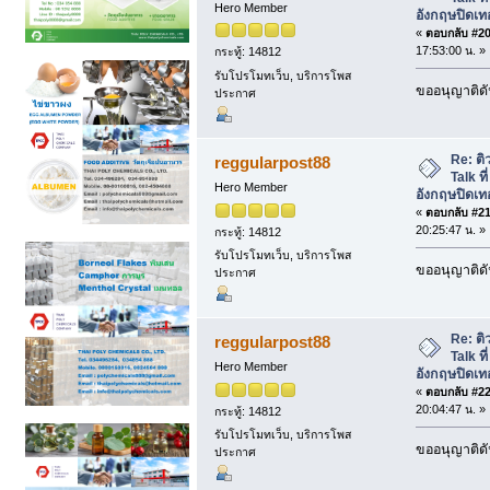
Hero Member
อังกฤษปิดเท
«
ตอบกลับ #20 
17:53:00 น. »
กระทู้: 14812
รับโปรโมทเว็บ, บริการโพส
ขออนุญาติดั
ประกาศ
Re: ต
reggularpost88
Talk ท
Hero Member
อังกฤษปิดเท
«
ตอบกลับ #21 
20:25:47 น. »
กระทู้: 14812
รับโปรโมทเว็บ, บริการโพส
ขออนุญาติดั
ประกาศ
Re: ต
reggularpost88
Talk ท
Hero Member
อังกฤษปิดเท
«
ตอบกลับ #22 
20:04:47 น. »
กระทู้: 14812
รับโปรโมทเว็บ, บริการโพส
ขออนุญาติดั
ประกาศ