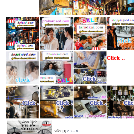
หน้า: [
1
]
2
3
...
8