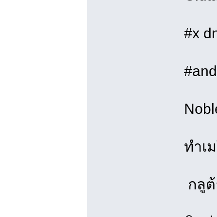
#x d
#and
Nobl
ทำเม
กลูต