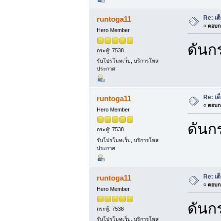
Re: เต
runtoga11
«
ตอบกล
Hero Member
ดันกร
กระทู้: 7538
รับโปรโมทเว็บ, บริการโพส
ประกาศ
Re: เต
runtoga11
«
ตอบกล
Hero Member
ดันกร
กระทู้: 7538
รับโปรโมทเว็บ, บริการโพส
ประกาศ
Re: เต
runtoga11
«
ตอบกล
Hero Member
ดันกร
กระทู้: 7538
รับโปรโมทเว็บ, บริการโพส