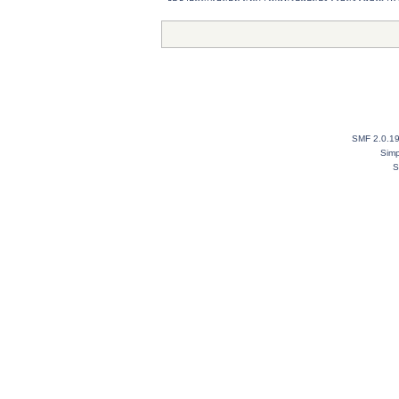
SMF 2.0.1
Simp
S