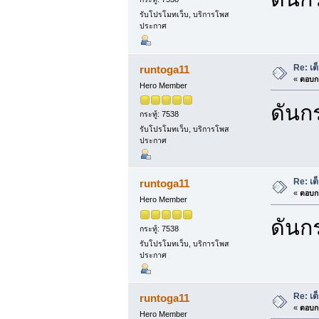
รับโปรโมทเว็บ, บริการโพส
ประกาศ
Re: เต
runtoga11
«
ตอบกล
Hero Member
ดันกร
กระทู้: 7538
รับโปรโมทเว็บ, บริการโพส
ประกาศ
Re: เต
runtoga11
«
ตอบกล
Hero Member
ดันกร
กระทู้: 7538
รับโปรโมทเว็บ, บริการโพส
ประกาศ
Re: เต
runtoga11
«
ตอบกล
Hero Member