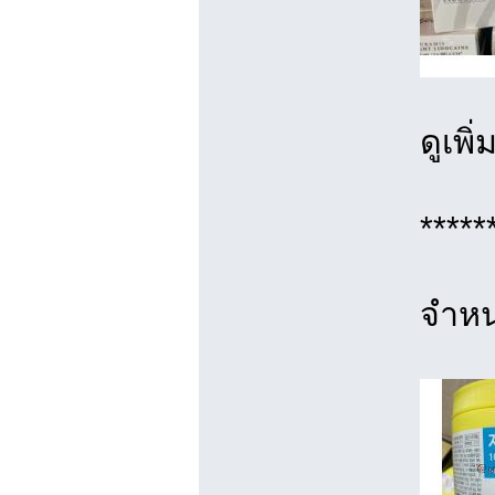
ดูเพิ
*****
จำหน