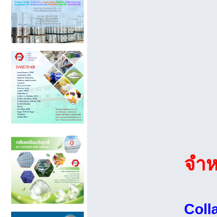
จำห
Coll