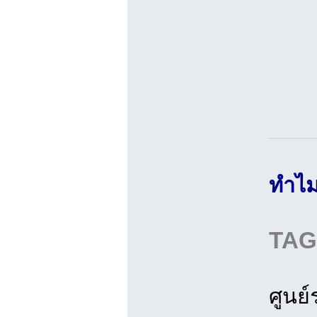
ทำไม
TAGS
ศูนย