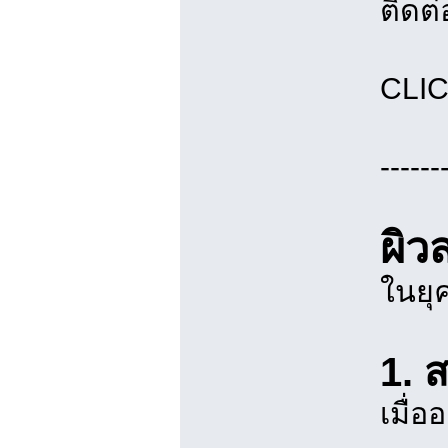
ติด
CLI
------
ผิว
ในยุค
1. 
เมื่