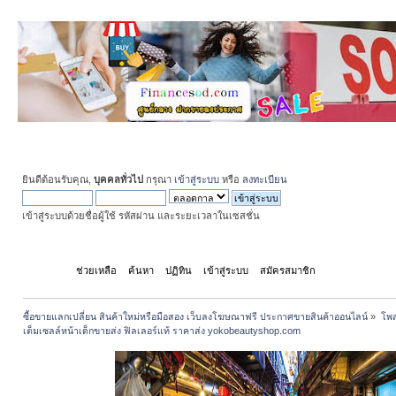
ยินดีต้อนรับคุณ,
บุคคลทั่วไป
กรุณา
เข้าสู่ระบบ
หรือ
ลงทะเบียน
เข้าสู่ระบบด้วยชื่อผู้ใช้ รหัสผ่าน และระยะเวลาในเซสชั่น
หน้าแรก
ช่วยเหลือ
ค้นหา
ปฏิทิน
เข้าสู่ระบบ
สมัครสมาชิก
ซื้อขายแลกเปลี่ยน สินค้าใหม่หรือมือสอง เว็บลงโฆษณาฟรี ประกาศขายสินค้าออนไลน์
»
โพส
เต็มเซลล์หน้าเด็กขายส่ง ฟิลเลอร์แท้ ราคาส่ง yokobeautyshop.com