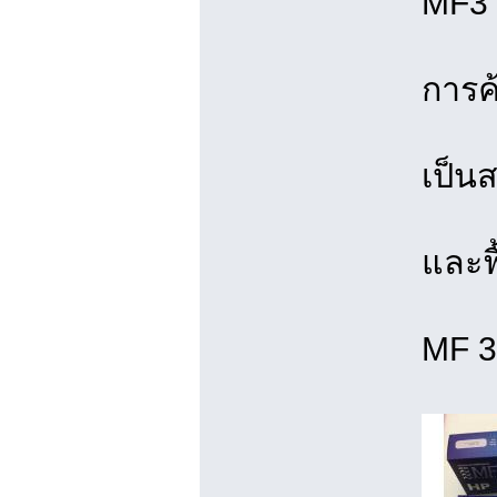
MF3 
การค
เป็นส
และฟื
MF 3