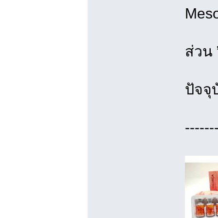
Meso
ส่วน
ปัจจุ
------