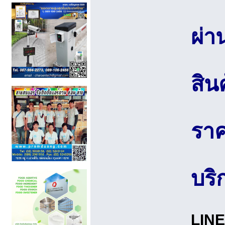
ผ่
สิน
ราค
บริ
LINE