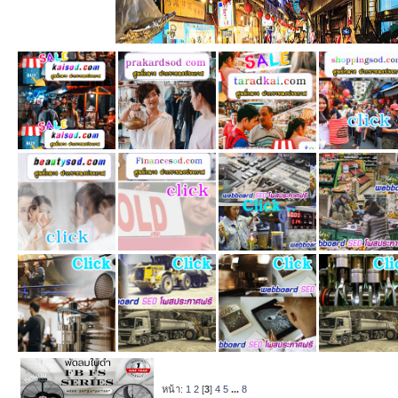
หน้า:
1
2
[
3
]
4
5
...
8