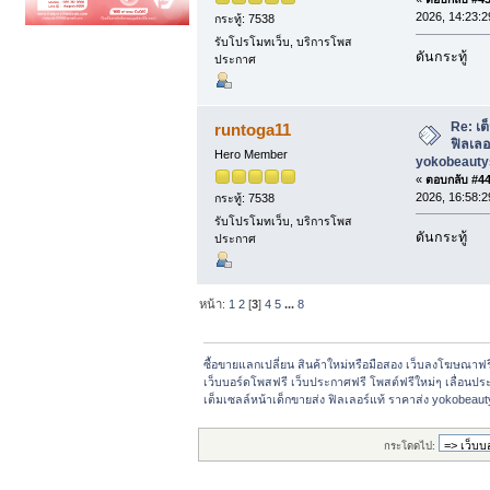
2026, 14:23:2
กระทู้: 7538
รับโปรโมทเว็บ, บริการโพส
ดันกระทู้
ประกาศ
Re: เต
runtoga11
ฟิลเลอ
Hero Member
yokobeaut
«
ตอบกลับ #44 
2026, 16:58:2
กระทู้: 7538
รับโปรโมทเว็บ, บริการโพส
ดันกระทู้
ประกาศ
หน้า:
1
2
[
3
]
4
5
...
8
ซื้อขายแลกเปลี่ยน สินค้าใหม่หรือมือสอง เว็บลงโฆษณาฟ
เว็บบอร์ดโพสฟรี เว็บประกาศฟรี โพสต์ฟรีใหม่ๆ เลื่อนปร
เต็มเซลล์หน้าเด็กขายส่ง ฟิลเลอร์แท้ ราคาส่ง yokobea
กระโดดไป: