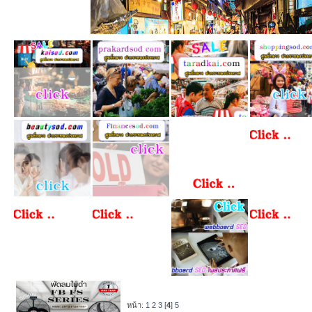
หน้า:
1
2
3
[
4
]
5