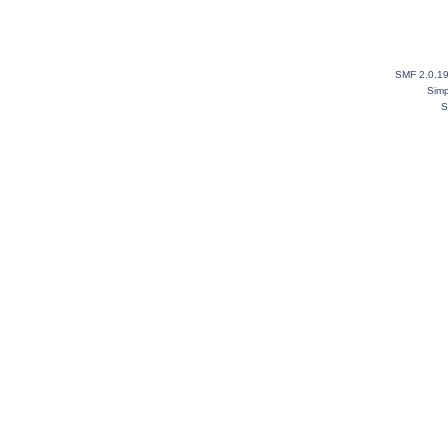
SMF 2.0.1
Simp
S