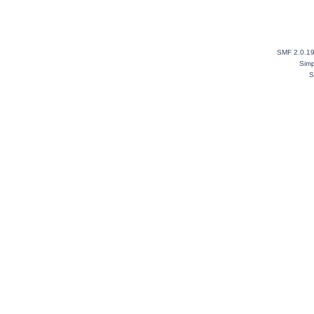
SMF 2.0.1
Simp
S