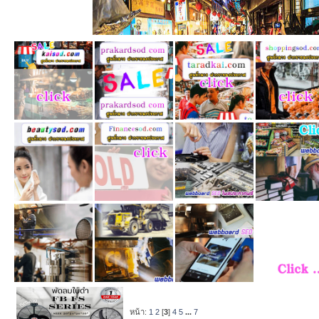
หน้า:
1
2
[
3
]
4
5
...
7