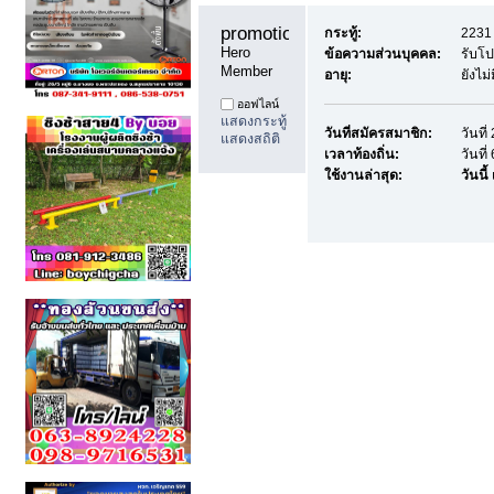
promotiondd99 
กระทู้:
2231 
Hero 
ข้อความส่วนบุคคล:
รับโ
Member
อายุ:
ยังไม
ออฟไลน์
แสดงกระทู้
วันที่สมัครสมาชิก:
วันที
แสดงสถิติ
เวลาท้องถิ่น:
วันที
ใช้งานล่าสุด:
วันนี้