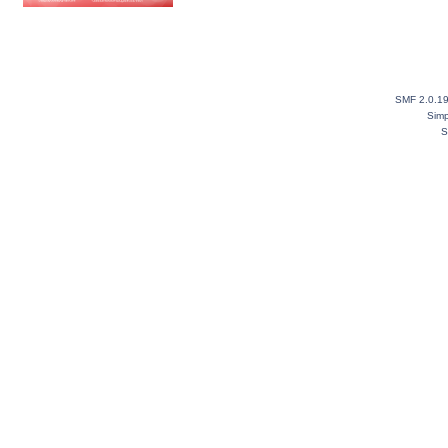
SMF 2.0.1
Simp
S