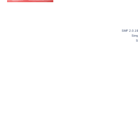
SMF 2.0.1
Simp
S