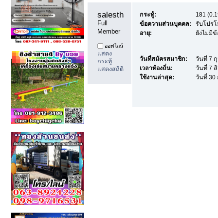
salesthai55 
กระทู้:
181 (0.1
Full 
ข้อความส่วนบุคคล:
รับโปรโ
Member
อายุ:
ยังไม่มี
ออฟไลน์
แสดง
วันที่สมัครสมาชิก:
วันที่ 7
กระทู้
เวลาท้องถิ่น:
วันที่ 7
แสดงสถิติ
ใช้งานล่าสุด:
วันที่ 3