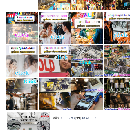
หน้า:
1
...
37
38
[
39
]
40
41
...
53
หัวข้อ
/
เริ่มโ