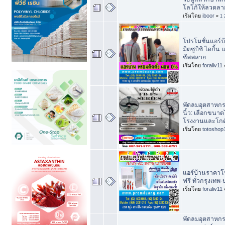
โลโก้ให้ลวดลา
เริ่มโดย
iboor
«
1
โปรโมชั่นแอร์บ้
มิตซูบิชิ ไดกิ้น
ซัพพลาย
เริ่มโดย
foraliv11
พัดลมอุตสาหกร
นิ้ว: เลือกขนา
โรงงานและโกด
เริ่มโดย
totoshop
แอร์บ้านราคาโปร
ฟรี ทั่วกรุงเทพ
เริ่มโดย
foraliv11
พัดลมอุตสาหกร