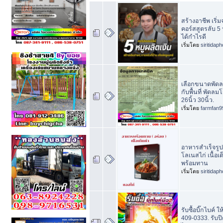
สร้างอาชีพ เริ่
คอร์สสูตรลับ 5 
ได้กำไรดี
เริ่มโดย
siritidap
เลือกขนาดพัด
กับพื้นที่ พัดลม
26นิ้ว 30นิ้ว.
เริ่มโดย
farmfan9
อาหารสำเร็จรู
โลเนสไก่ เนื้อเ
พร้อมทาน
เริ่มโดย
siritidap
รับซื้อบิ๊กไบค์ ใ
409-0333. รับปิ