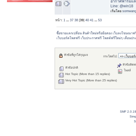
อากาศฟาร์มและ
Line: @win18
เริ่มโดย
somwan
หน้า:
1
...
37
38
[
39
]
40
41
...
53
ซื้อขายแลกเปลี่ยน สินค้าใหม่หรือมือสอง เว็บลงโฆษณาฟ
เว็บบอร์ดโพสฟรี เว็บประกาศฟรี โพสต์ฟรีใหม่ๆ เลื่อนปร
หัวข้อที่ถูกใส่กุญแจ
กระโดดไป:
หัวข้อติดห
หัวข้อปกติ
โพลล์
Hot Topic (More than 15 replies)
Very Hot Topic (More than 25 replies)
SMF 2.0.1
Simp
S