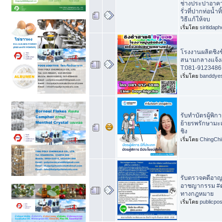
ช่างประปาอาค
รั่วที่ปากท่อน้
วิธีแก้ให้จบ
เริ่มโดย
siritidap
โรงงานผลิตชิงช้
สนามกลางแจ้งส
T:081-9123486
เริ่มโดย
banddye
รับทำบัตรผู้พิก
ย้ายรพรักษามะเร
ชิง
เริ่มโดย
ChingChi
รับตรวจคดีอาญ
อาชญากรรม #ตร
ทางกฎหมาย
เริ่มโดย
publicpo