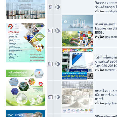
วิศวกรรมอาคาร
ว่าแอร์ของคุณต
เริ่มโดย
siritidap
จำหน่ายแมกนีเซ
Magnesium Sil
E553b
เริ่มโดย
polychem
โปรโมชั่นแอร์บ้
ขายส่งเครื่อง
โทร 089-20610
เริ่มโดย
foraliv11
แคลเซียมมาสเต
เม็ด,แคลเซียมค
แบทช์
เริ่มโดย
polychem
วิธีดูแลรักษาแ