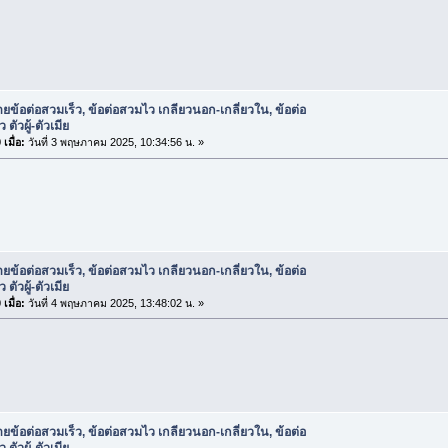
ยข้อต่อสวมเร็ว, ข้อต่อสวมไว เกลียวนอก-เกลี่ยวใน, ข้อต่อ
 ตัวผู้-ตัวเมีย
เมื่อ:
วันที่ 3 พฤษภาคม 2025, 10:34:56 น. »
ยข้อต่อสวมเร็ว, ข้อต่อสวมไว เกลียวนอก-เกลี่ยวใน, ข้อต่อ
 ตัวผู้-ตัวเมีย
เมื่อ:
วันที่ 4 พฤษภาคม 2025, 13:48:02 น. »
ยข้อต่อสวมเร็ว, ข้อต่อสวมไว เกลียวนอก-เกลี่ยวใน, ข้อต่อ
 ตัวผู้-ตัวเมีย