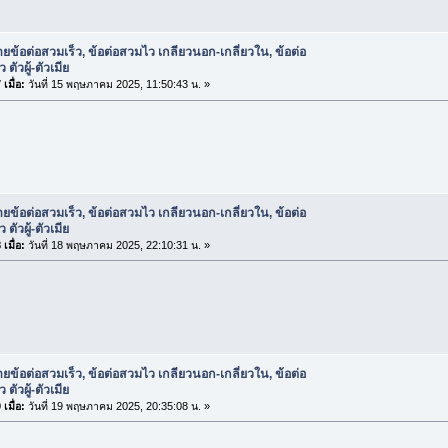
ยข้อต่อสวมเร็ว, ข้อต่อสวมไว เกลียวนอก-เกลี่ยวใน, ข้อต่อ
 ตัวผู้-ตัวเมีย
เมื่อ:
วันที่ 15 พฤษภาคม 2025, 11:50:43 น. »
ยข้อต่อสวมเร็ว, ข้อต่อสวมไว เกลียวนอก-เกลี่ยวใน, ข้อต่อ
 ตัวผู้-ตัวเมีย
เมื่อ:
วันที่ 18 พฤษภาคม 2025, 22:10:31 น. »
ยข้อต่อสวมเร็ว, ข้อต่อสวมไว เกลียวนอก-เกลี่ยวใน, ข้อต่อ
 ตัวผู้-ตัวเมีย
เมื่อ:
วันที่ 19 พฤษภาคม 2025, 20:35:08 น. »