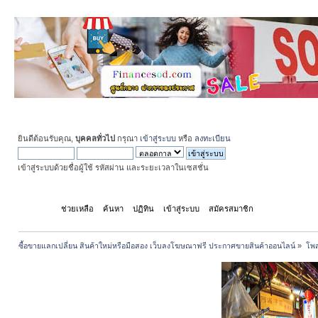
ยินดีต้อนรับคุณ,
บุคคลทั่วไป
กรุณา
เข้าสู่ระบบ
หรือ
ลงทะเบียน
เข้าสู่ระบบด้วยชื่อผู้ใช้ รหัสผ่าน และระยะเวลาในเซสชั่น
หน้าแรก
ช่วยเหลือ
ค้นหา
ปฏิทิน
เข้าสู่ระบบ
สมัครสมาชิก
ซื้อขายแลกเปลี่ยน สินค้าใหม่หรือมือสอง เว็บลงโฆษณาฟรี ประกาศขายสินค้าออนไลน์
»
โพส