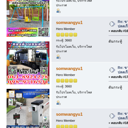
รับโปรโมทเว็บ, บริการโพส
ประกาศ
Re: ขา
somwangyu1
ปลดเร็ว
Hero Member
«
ตอบกลับ #16 
กระทู้: 3660
ดันกระทู้
รับโปรโมทเว็บ, บริการโพส
ประกาศ
Re: ขา
somwangyu1
ปลดเร็ว
Hero Member
«
ตอบกลับ #17 
กระทู้: 3660
ดันกระทู้
รับโปรโมทเว็บ, บริการโพส
ประกาศ
Re: ขา
somwangyu1
ปลดเร็ว
Hero Member
«
ตอบกลับ #18 