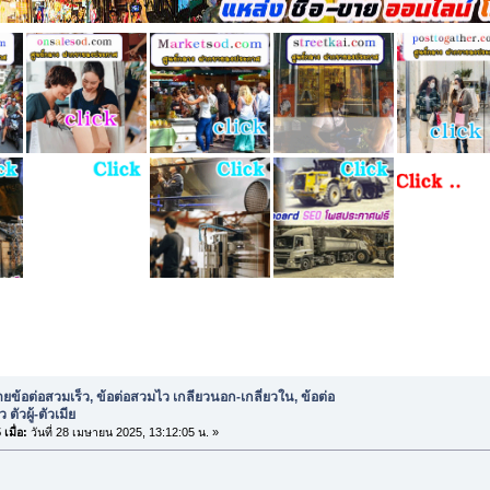
ข้อต่อสวมเร็ว, ข้อต่อสวมไว เกลียวนอก-เกลี่ยวใน, ข้อต่อปลดเร็ว ตัวผู้-ต
ยข้อต่อสวมเร็ว, ข้อต่อสวมไว เกลียวนอก-เกลี่ยวใน, ข้อต่อ
 ตัวผู้-ตัวเมีย
เมื่อ:
วันที่ 28 เมษายน 2025, 13:12:05 น. »