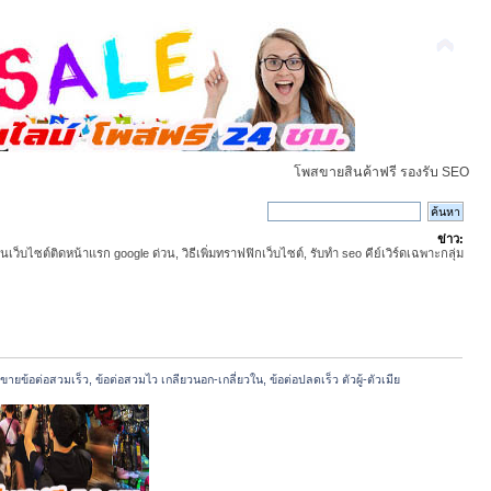
โพสขายสินค้าฟรี รองรับ SEO
ข่าว:
ันเว็บไซต์ติดหน้าแรก google ด่วน, วิธีเพิ่มทราฟฟิกเว็บไซต์, รับทำ seo คีย์เวิร์ดเฉพาะกลุ่ม
ขายข้อต่อสวมเร็ว, ข้อต่อสวมไว เกลียวนอก-เกลี่ยวใน, ข้อต่อปลดเร็ว ตัวผู้-ตัวเมีย 