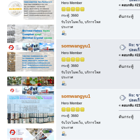
Hero Member
«
ตอบกลับ #21 
กระทู้: 3660
ดันกระทู้
รับโปรโมทเว็บ, บริการโพส
ประกาศ
Re: ขา
somwangyu1
ปลดเร็ว
Hero Member
«
ตอบกลับ #22 
กระทู้: 3660
ดันกระทู้
รับโปรโมทเว็บ, บริการโพส
ประกาศ
Re: ขา
somwangyu1
ปลดเร็ว
Hero Member
«
ตอบกลับ #23 
กระทู้: 3660
ดันกระทู้
รับโปรโมทเว็บ, บริการโพส
ประกาศ