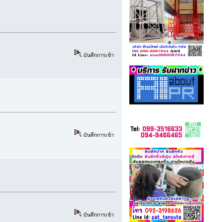
บันทึกการเข้า
บันทึกการเข้า
บันทึกการเข้า