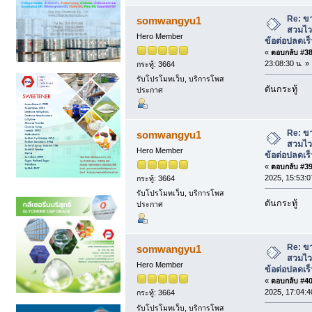
Re: ขา
somwangyu1
สวมไว 
Hero Member
ข้อต่อปลดเร็ว 
«
ตอบกลับ #38 
23:08:30 น. »
กระทู้: 3664
รับโปรโมทเว็บ, บริการโพส
ดันกระทู้
ประกาศ
Re: ขา
somwangyu1
สวมไว 
Hero Member
ข้อต่อปลดเร็ว 
«
ตอบกลับ #39 
2025, 15:53:0
กระทู้: 3664
รับโปรโมทเว็บ, บริการโพส
ดันกระทู้
ประกาศ
Re: ขา
somwangyu1
สวมไว 
Hero Member
ข้อต่อปลดเร็ว 
«
ตอบกลับ #40 
2025, 17:04:4
กระทู้: 3664
รับโปรโมทเว็บ, บริการโพส