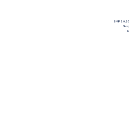
SMF 2.0.1
Simp
S