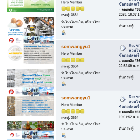
Hero Member
ข้อต่อปลดเร็ว 
«
ตอบกลับ #35 
2025, 18:37:1
กระทู้: 3664
รับโปรโมทเว็บ, บริการโพส
ดันกระทู้
ประกาศ
Re: ขา
somwangyu1
สวมไว 
Hero Member
ข้อต่อปลดเร็ว 
«
ตอบกลับ #36 
22:52:09 น. »
กระทู้: 3664
รับโปรโมทเว็บ, บริการโพส
ดันกระทู้
ประกาศ
Re: ขา
somwangyu1
สวมไว 
Hero Member
ข้อต่อปลดเร็ว 
«
ตอบกลับ #37 
19:01:52 น. »
กระทู้: 3664
รับโปรโมทเว็บ, บริการโพส
ดันกระทู้
ประกาศ