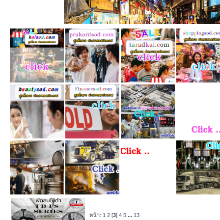
หน้า:
1
2
[
3
]
4
5
...
13