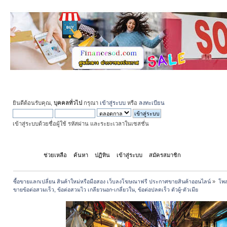
ยินดีต้อนรับคุณ,
บุคคลทั่วไป
กรุณา
เข้าสู่ระบบ
หรือ
ลงทะเบียน
เข้าสู่ระบบด้วยชื่อผู้ใช้ รหัสผ่าน และระยะเวลาในเซสชั่น
หน้าแรก
ช่วยเหลือ
ค้นหา
ปฏิทิน
เข้าสู่ระบบ
สมัครสมาชิก
ซื้อขายแลกเปลี่ยน สินค้าใหม่หรือมือสอง เว็บลงโฆษณาฟรี ประกาศขายสินค้าออนไลน์
»
โพส
ขายข้อต่อสวมเร็ว, ข้อต่อสวมไว เกลียวนอก-เกลี่ยวใน, ข้อต่อปลดเร็ว ตัวผู้-ตัวเมีย 