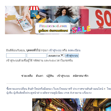
ยินดีต้อนรับคุณ,
บุคคลทั่วไป
กรุณา
เข้าสู่ระบบ
หรือ
ลงทะเบียน
เข้าสู่ระบบด้วยชื่อผู้ใช้ รหัสผ่าน และระยะเวลาในเซสชั่น
หน้าแรก
ช่วยเหลือ
ค้นหา
ปฏิทิน
เข้าสู่ระบบ
สมัครสมาชิก
ซื้อขายแลกเปลี่ยน สินค้าใหม่หรือมือสอง เว็บลงโฆษณาฟรี ประกาศขายสินค้าออนไลน์
»
โพส
มุุ้งจีบ มุุ้งจีบติดตั้งประตูหน้าต่าง ผลิตจากอลูมิเนียม เกรด A สวยงาม แข็งแรง