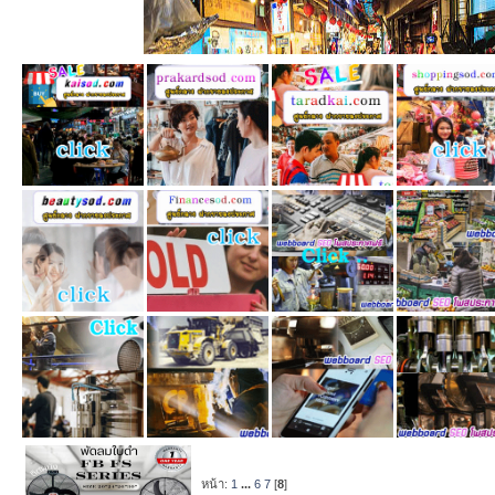
หน้า:
1
...
6
7
[
8
]