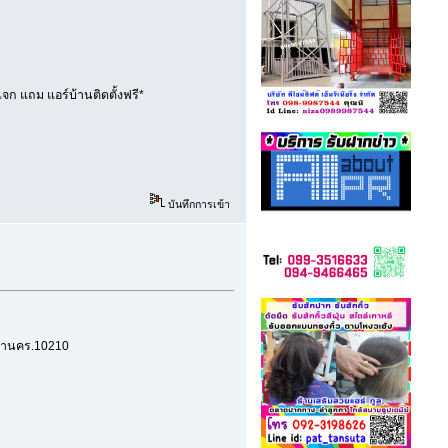
จก แถม แอร์บ้านติดตั้งฟรี*
บันทึกการเข้า
มหานคร.10210