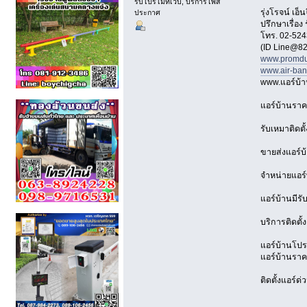
รับโปรโมทเว็บ, บริการโพส
รุ่งโรจน์ เ
ประกาศ
ปรึกษาเรื่อง
โทร. 02-524
(ID Line@82
www.promdu
www.air-ba
www.แอร์บ้
แอร์บ้านราค
รับเหมาติดตั
ขายส่งแอร์บ
จำหน่ายแอร์
แอร์บ้านมีรั
บริการติดตั้
แอร์บ้านโปรโ
แอร์บ้านราคา
ติดตั้งแอร์ด