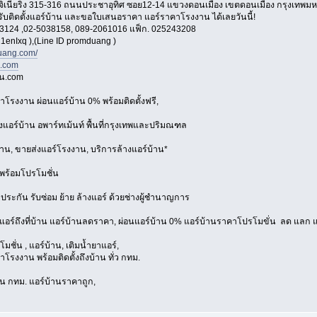
อ็นจิเนียริ่ง 315-316 ถนนประชาอุทิศ ซอย12-14 แขวงดอนเมือง เขตดอนเมือง กรุงเทพ
 รับติดตั้งแอร์บ้าน และขอใบเสนอราคา แอร์ราคาโรงงาน ได้เลยวันนี้!
3124 ,02-5038158, 089-2061016 แฟ็ก. 025243208
1enIxq ),(Line ID promduang )
ang.com/
n.com
าน.com
าโรงงาน ผ่อนแอร์บ้าน 0% พร้อมติดตั้งฟรี,
้งแอร์บ้าน อพาร์ทเม้นท์ พื้นที่กรุงเทพและปริมณฑล
้าน, ขายส่งแอร์โรงงาน, บริการล้างแอร์บ้าน*
พร้อมโปรโมชั่น
บประกัน รับซ่อม ย้าย ล้างแอร์ ด้วยช่างผู้ชำนาญการ
งแอร์ถึงที่บ้าน แอร์บ้านลดราคา, ผ่อนแอร์บ้าน 0% แอร์บ้านราคาโปรโมขั่น ลด แลก แ
มชั่น , แอร์บ้าน, เติมน้ำยาแอร์,
โรงงาน พร้อมติดตั้งถึงบ้าน ทั่ว กทม.
่วน กทม. แอร์บ้านราคาถูก,