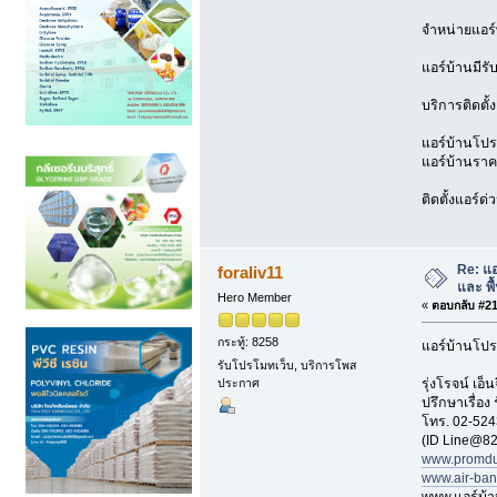
จำหน่ายแอร์
แอร์บ้านมีรั
บริการติดตั้
แอร์บ้านโปรโ
แอร์บ้านราคา
ติดตั้งแอร์ด
Re: แ
foraliv11
และ พื้
Hero Member
«
ตอบกลับ #213
กระทู้: 8258
แอร์บ้านโปร
รับโปรโมทเว็บ, บริการโพส
รุ่งโรจน์ เ
ประกาศ
ปรึกษาเรื่อง
โทร. 02-524
(ID Line@82
www.promdu
www.air-ba
www.แอร์บ้