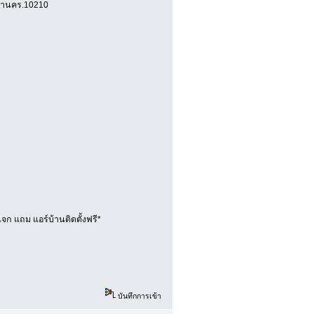
มหานคร.10210
จก แถม แอร์บ้านติดตั้งฟรี*
บันทึกการเข้า