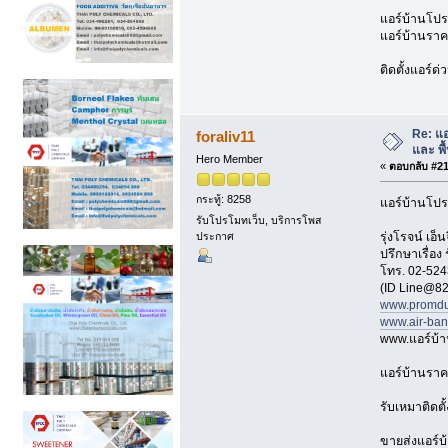
แอร์บ้านโปรโ
แอร์บ้านราคา
ติดตั้งแอร์ด
Re: แ
foraliv11
และ พื้
Hero Member
«
ตอบกลับ #212
กระทู้: 8258
แอร์บ้านโปร
รับโปรโมทเว็บ, บริการโพส
รุ่งโรจน์ เ
ประกาศ
ปรึกษาเรื่อง
โทร. 02-524
(ID Line@82
www.promdu
www.air-ba
www.แอร์บ้
แอร์บ้านราค
รับเหมาติดตั
ขายส่งแอร์บ