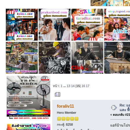
หน้า:
1
...
13
14
[
15
]
16
17
ผู้เขียน
หัวข้อ: แอร
Re: แ
foraliv11
และ พื้
Hero Member
«
ตอบกลับ #210
กระทู้: 8258
แอร์บ้านโปร