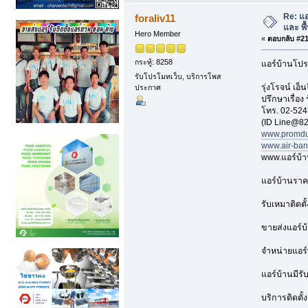
Re: แ
foraliv11
และ พื้
Hero Member
«
ตอบกลับ #211
กระทู้: 8258
แอร์บ้านโปร
รับโปรโมทเว็บ, บริการโพส
รุ่งโรจน์ เ
ประกาศ
ปรึกษาเรื่อง
โทร. 02-524
(ID Line@82
www.promdu
www.air-ba
www.แอร์บ้
แอร์บ้านราค
รับเหมาติดตั
ขายส่งแอร์บ
จำหน่ายแอร์
แอร์บ้านมีรั
บริการติดตั้