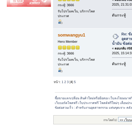
2025, 21:31:0
กระทู้: 3666
รับโปรโมทเว็บ, บริการโพส
ดันกระทู้
ประกาศ
Re: ข้
somwangyu1
อุตสา
Hero Member
น้ำมัน ข้อต
«
ตอบกลับ #59 
2025, 15:14:3
กระทู้: 3666
รับโปรโมทเว็บ, บริการโพส
ดันกระทู้
ประกาศ
หน้า:
1
2
3
[
4
]
5
ซื้อขายแลกเปลี่ยน สินค้าใหม่หรือมือสอง เว็บลงโฆษณาฟ
เว็บบอร์ดโพสฟรี เว็บประกาศฟรี โพสต์ฟรีใหม่ๆ เลื่อนปร
ข้อต่อสวมเร็ว : สำหรับงานอุตสาหกรรม แท่นขุดเจาะ คลัง
กระโดดไป: