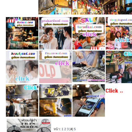
หน้า:
1
2
3
[
4
]
5