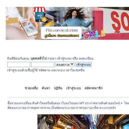
ยินดีต้อนรับคุณ,
บุคคลทั่วไป
กรุณา
เข้าสู่ระบบ
หรือ
ลงทะเบียน
เข้าสู่ระบบด้วยชื่อผู้ใช้ รหัสผ่าน และระยะเวลาในเซสชั่น
หน้าแรก
ช่วยเหลือ
ค้นหา
ปฏิทิน
เข้าสู่ระบบ
สมัครสมาชิก
ซื้อขายแลกเปลี่ยน สินค้าใหม่หรือมือสอง เว็บลงโฆษณาฟรี ประกาศขายสินค้าออนไลน์
»
โพส
พัดลมระบายอากาศอุตสาหกรรม เป็นพัดลมระบายอากาศรุ่นบานเกล็ด-ตะแกรงหลัง