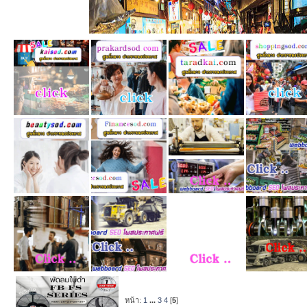
หน้า:
1
...
3
4
[
5
]