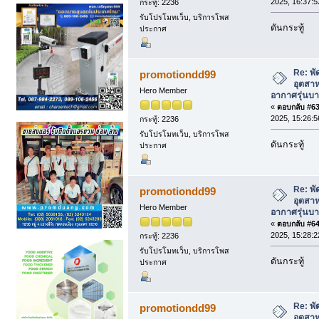
2025, 16:37:5
กระทู้: 2236
รับโปรโมทเว็บ, บริการโพส
ดันกระทู้
ประกาศ
Re: พ
promotiondd99
อุตสา
Hero Member
อากาศรุ่นบ
«
ตอบกลับ #63 
2025, 15:26:5
กระทู้: 2236
รับโปรโมทเว็บ, บริการโพส
ดันกระทู้
ประกาศ
Re: พ
promotiondd99
อุตสา
Hero Member
อากาศรุ่นบ
«
ตอบกลับ #64 
2025, 15:28:2
กระทู้: 2236
รับโปรโมทเว็บ, บริการโพส
ดันกระทู้
ประกาศ
Re: พ
promotiondd99
อุตสา