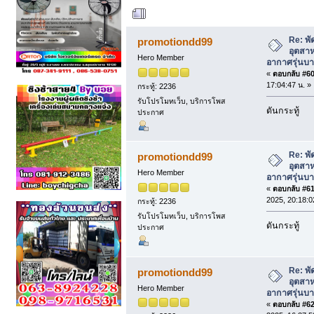
ผู้เขียน
หัวข้อ: พ
อากาศรุ่นบานเกล็ด-ตะแกรงหลัง (อ่าน 11
Re: พ
promotiondd99
อุตสา
Hero Member
อากาศรุ่นบ
«
ตอบกลับ #60 
17:04:47 น. »
กระทู้: 2236
รับโปรโมทเว็บ, บริการโพส
ดันกระทู้
ประกาศ
Re: พ
promotiondd99
อุตสา
Hero Member
อากาศรุ่นบ
«
ตอบกลับ #61 
2025, 20:18:0
กระทู้: 2236
รับโปรโมทเว็บ, บริการโพส
ดันกระทู้
ประกาศ
Re: พ
promotiondd99
อุตสา
Hero Member
อากาศรุ่นบ
«
ตอบกลับ #62 