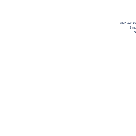
SMF 2.0.1
Simp
S