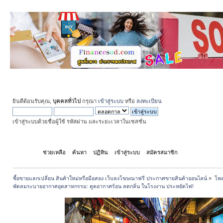
ยินดีต้อนรับคุณ,
บุคคลทั่วไป
กรุณา
เข้าสู่ระบบ
หรือ
ลงทะเบียน
เข้าสู่ระบบด้วยชื่อผู้ใช้ รหัสผ่าน และระยะเวลาในเซสชั่น
หน้าแรก
ช่วยเหลือ
ค้นหา
ปฏิทิน
เข้าสู่ระบบ
สมัครสมาชิก
ซื้อขายแลกเปลี่ยน สินค้าใหม่หรือมือสอง เว็บลงโฆษณาฟรี ประกาศขายสินค้าออนไลน์
»
โพส
พัดลมระบายอากาศอุตสาหกรรม: ดูดอากาศร้อน ลดกลิ่น ในโรงงาน ประหยัดไฟ!