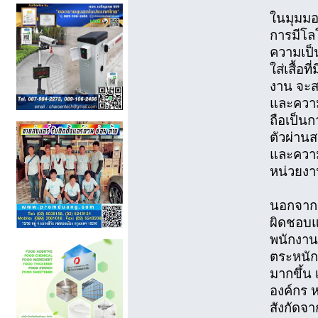
ในมุมม
การมีโลโ
ความเป็น
ใส่เสื้อท
งาน จะส
และความเ
ถือเป็น
ตัวผ่าน
และความน
หน่วยงาน
นอกจากนี
ผิดชอบแ
พนักงานส
ตระหนัก
มากขึ้น
องค์กร ห
สังกัดจ