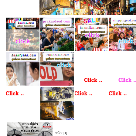
หน้า: [
1
]