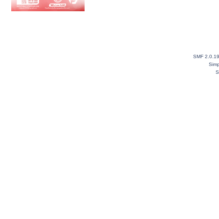
SMF 2.0.1
Simp
S