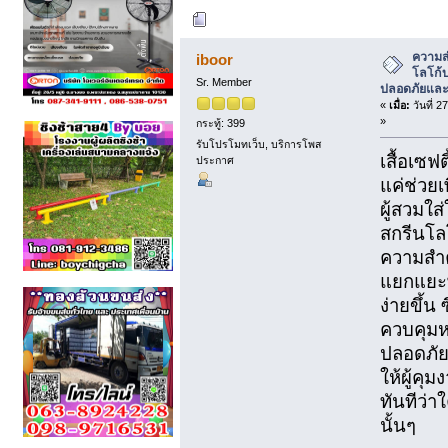
ผู้เขียน
หัวข้อ: คว
ปลอดภัยและภาพลักษณ์ (อ่าน 1877 ครั้ง
ความส
iboor
โลโก้บ
Sr. Member
ปลอดภัยและ
«
เมื่อ:
วันที่ 
»
กระทู้: 399
รับโปรโมทเว็บ, บริการโพส
เสื้อเซฟต
ประกาศ
แค่ช่วย
ผู้สวมใส่
สกรีนโลโ
ความสำค
แยกแยะ
ง่ายขึ้น 
ควบคุมห
ปลอดภัยเ
ให้ผู้คุ
ทันทีว่า
นั้นๆ