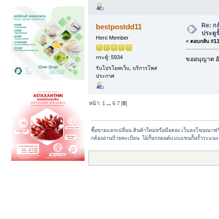
Re: กล
bestpostdd11
ประตูรั
Hero Member
«
ตอบกลับ #117
กระทู้: 5934
ขออนุญาต อั
รับโปรโมทเว็บ, บริการโพส
ประกาศ
หน้า:
1
...
6
7
[
8
]
ซื้อขายแลกเปลี่ยน สินค้าใหม่หรือมือสอง เว็บลงโฆษณาฟ
กล้องอ่านป้ายทะเบียน  ไม้กั้นรถยนต์แบบแขนกั้นรั้วระแนง  