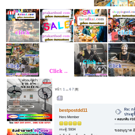
หน้า:
1
...
6
7
[
8
]
ผู้เขียน
หัวข้อ: กล้
Re: กล
bestpostdd11
ประตูรั
Hero Member
«
ตอบกลับ #105
กระทู้: 5934
ขออนุญาต อั