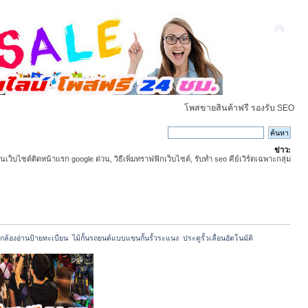
โพสขายสินค้าฟรี รองรับ SEO
ข่าว:
ันเว็บไซต์ติดหน้าแรก google ด่วน, วิธีเพิ่มทราฟฟิกเว็บไซต์, รับทำ seo คีย์เวิร์ดเฉพาะกลุ่ม
กล้องอ่านป้ายทะเบียน  ไม้กั้นรถยนต์แบบแขนกั้นรั้วระแนง  ประตูรั้วเลื่อนอัตโนมัติ