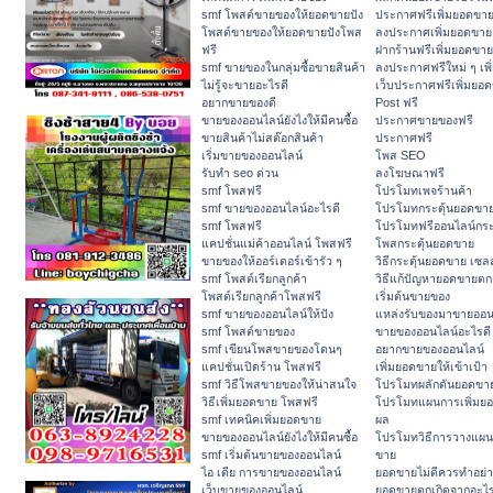
smf โพสต์ขายของให้ยอดขายปัง
ประกาศฟรีเพิ่มยอดขา
โพสต์ขายของให้ยอดขายปังโพส
ลงประกาศเพิ่มยอดขาย
ฟรี
ฝากร้านฟรีเพิ่มยอดขาย
smf ขายของในกลุ่มซื้อขายสินค้า
ลงประกาศฟรีใหม่ ๆ เพ
ไม่รู้จะขายอะไรดี
เว็บประกาศฟรีเพิ่มยอ
อยากขายของดี
Post ฟรี
ขายของออนไลน์ยังไงให้มีคนซื้อ
ประกาศขายของฟรี
ขายสินค้าไม่สต๊อกสินค้า
ประกาศฟรี
เริ่มขายของออนไลน์
โพส SEO
รับทำ seo ด่วน
ลงโฆษณาฟรี
smf โพสฟรี
โปรโมทเพจร้านค้า
smf ขายของออนไลน์อะไรดี
โปรโมทกระตุ้นยอดขา
smf โพสฟรี
โปรโมทฟรีออนไลน์กระ
แคปชั่นแม่ค้าออนไลน์ โพสฟรี
โพสกระตุ้นยอดขาย
ขายของให้ออร์เดอร์เข้ารัว ๆ
วิธีกระตุ้นยอดขาย เซลล
smf โพสต์เรียกลูกค้า
วิธีแก้ปัญหายอดขายตก
โพสต์เรียกลูกค้าโพสฟรี
เริ่มต้นขายของ
smf ขายของออนไลน์ให้ปัง
แหล่งรับของมาขายออน
smf โพสต์ขายของ
ขายของออนไลน์อะไรดี
smf เขียนโพสขายของโดนๆ
อยากขายของออนไลน์
แคปชั่นเปิดร้าน โพสฟรี
เพิ่มยอดขายให้เข้าเป้า
smf วิธีโพสขายของให้น่าสนใจ
โปรโมทผลักดันยอดขา
วิธีเพิ่มยอดขาย โพสฟรี
โปรโมทแผนการเพิ่มยอ
smf เทคนิคเพิ่มยอดขาย
ผล
ขายของออนไลน์ยังไงให้มีคนซื้อ
โปรโมทวิธีการวางแผน
smf เริ่มต้นขายของออนไลน์
ขาย
ไอ เดีย การขายของออนไลน์
ยอดขายไม่ดีควรทำอย่า
เว็บขายของออนไลน์
ยอดขายตกเกิดจากอะไ