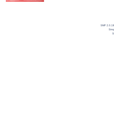
SMF 2.0.1
Simp
S