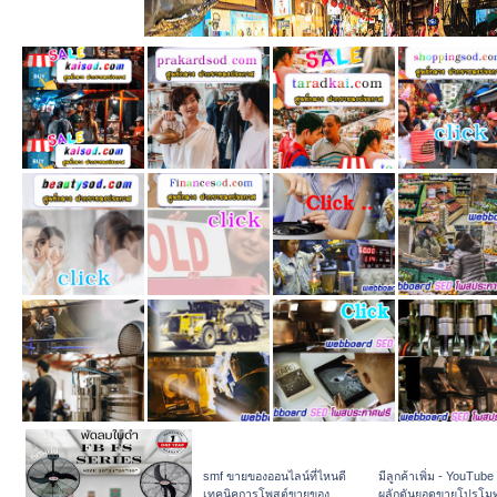
smf ขายของออนไลน์ที่ไหนดี
มีลูกค้าเพิ่ม - YouTube
เทคนิคการโพสต์ขายของ
ผลักดันยอดขายโปรโม