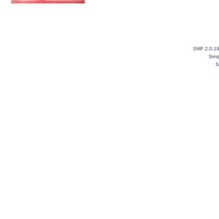
SMF 2.0.1
Simp
S