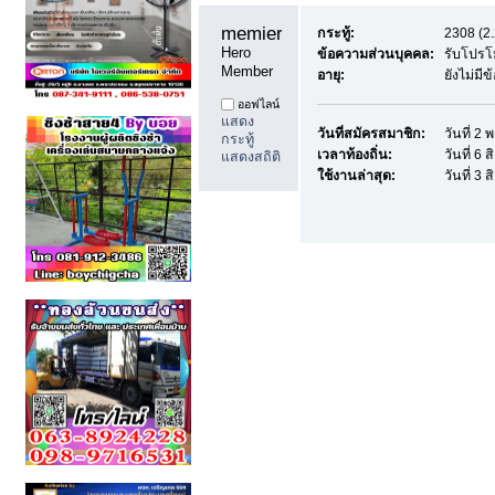
memieray1 
กระทู้:
2308 (2.
Hero 
ข้อความส่วนบุคคล:
รับโปรโ
Member
อายุ:
ยังไม่มี
ออฟไลน์
แสดง
วันที่สมัครสมาชิก:
วันที่ 2
กระทู้
เวลาท้องถิ่น:
วันที่ 6
แสดงสถิติ
ใช้งานล่าสุด:
วันที่ 3