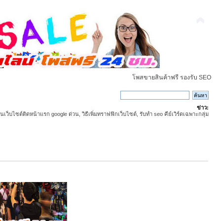
โพสขายสินค้าฟรี รองรับ SEO
ข่าว:
ันเว็บไซต์ติดหน้าแรก google ด่วน, วิธีเพิ่มทราฟฟิกเว็บไซต์, รับทำ seo คีย์เวิร์ดเฉพาะกลุ่ม