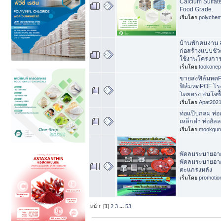
Calcium Sulfat
Food Grade.
เริ่มโดย
polychem
บ้านพักคนงาน 
ก่อสร้างแบบชั
ใช้งานโครงการ
เริ่มโดย
tookonep
ขายส่งฟิล์มหด
ฟิล์มหดPOF โร
โดยตรง สนใจซื
เริ่มโดย
Apat202
ท่อแป๊บกลม ท่อ
เหล็กดำ ท่ออัล
เริ่มโดย
mookgun
พัดลมระบายอา
พัดลมระบายอาก
ตะแกรงหลัง
เริ่มโดย
promotio
หน้า: [
1
]
2
3
...
53