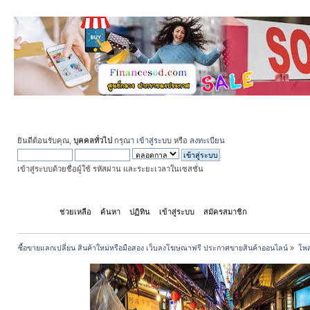
ยินดีต้อนรับคุณ,
บุคคลทั่วไป
กรุณา
เข้าสู่ระบบ
หรือ
ลงทะเบียน
เข้าสู่ระบบด้วยชื่อผู้ใช้ รหัสผ่าน และระยะเวลาในเซสชั่น
หน้าแรก
ช่วยเหลือ
ค้นหา
ปฏิทิน
เข้าสู่ระบบ
สมัครสมาชิก
ซื้อขายแลกเปลี่ยน สินค้าใหม่หรือมือสอง เว็บลงโฆษณาฟรี ประกาศขายสินค้าออนไลน์
»
โพส