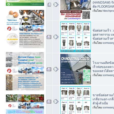
(HANDSAW) รั
ตัด FLOORSA
เริ่มโดย
hitechpr
ข้อต่อสวมเร็ว 
อุตสาหกรรม แท่
ข้อต่อสวมเร็วส
เริ่มโดย
somwan
โรงงานผลิตข้อต
เร็วท่อของเหลว 
ของเหลวได้หล
เริ่มโดย
somwan
ขายข้อต่อสวมเร
เกลียวนอก-เกลี่
ตัวผู้-ตัวเมีย
เริ่มโดย
somwan