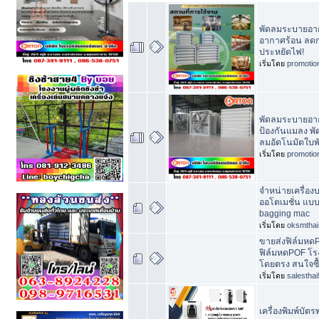
พัดลมระบายอา
อากาศร้อน ลดก
ประหยัดไฟ!
เริ่มโดย
promotio
พัดลมระบายอา
ป้องกันแมลง พั
ลมอัตโนมัตใบ
เริ่มโดย
promotio
จำหน่ายเครื่องบ
ออโตเมชั่น แบ
bagging mac
เริ่มโดย
oksmthai
ขายส่งฟิล์มหด
ฟิล์มหดPOF โร
โดยตรง สนใจซื
เริ่มโดย
salesthai
เครื่องพิมพ์บ