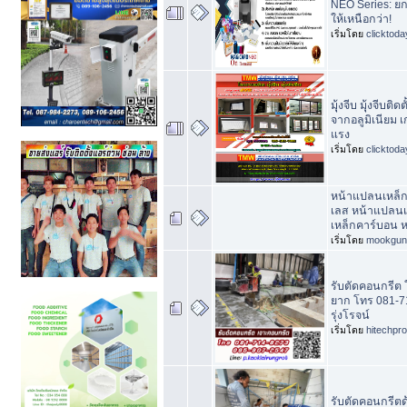
NEO Series: ย
ให้เหนือกว่า!
เริ่มโดย
clicktod
มุุ้งจีบ มุุ้งจีบต
จากอลูมิเนียม 
แรง
เริ่มโดย
clicktod
หน้าแปลนเหล็
เลส หน้าแปลนเ
เหล็กคาร์บอน ห
เริ่มโดย
mookgun
รับตัดคอนกรีต ใ
ยาก โทร 081-7
รุ่งโรจน์
เริ่มโดย
hitechpr
รับตัดคอนกรีตด