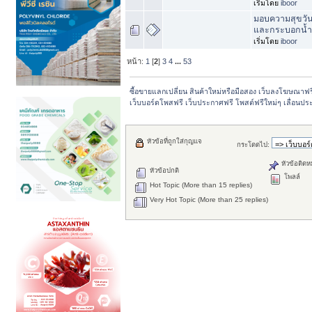
เริ่มโดย
iboor
มอบความสุขวันเ
และกระบอกน้ำ
เริ่มโดย
iboor
หน้า:
1
[
2
]
3
4
...
53
ซื้อขายแลกเปลี่ยน สินค้าใหม่หรือมือสอง เว็บลงโฆษณาฟ
เว็บบอร์ดโพสฟรี เว็บประกาศฟรี โพสต์ฟรีใหม่ๆ เลื่อนปร
หัวข้อที่ถูกใส่กุญแจ
กระโดดไป:
หัวข้อติดห
หัวข้อปกติ
โพลล์
Hot Topic (More than 15 replies)
Very Hot Topic (More than 25 replies)