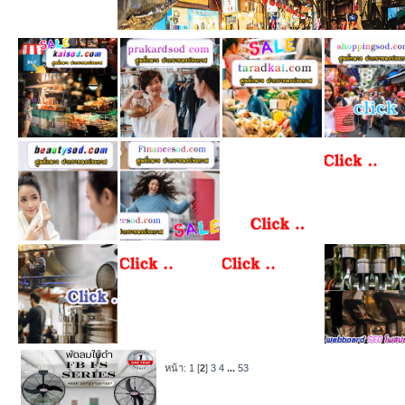
หน้า:
1
[
2
]
3
4
...
53
หัวข้อ
/
เริ่มโ