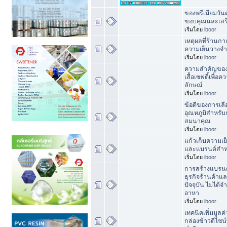
ของพรีเมียมวัน
ขอบคุณและเสริม
เริ่มโดย
iboor
เหตุผลที่ร้านก
ความเย็นวางจำ
เริ่มโดย
iboor
ความสำคัญของ
เสื้อเซฟตี้เพื
ลักษณ์
เริ่มโดย
iboor
ข้อดีของการเลื
อุณหภูมิสำหรับ
สมนาคุณ
เริ่มโดย
iboor
แก้วเก็บความเ
และแบรนด์สำหร
เริ่มโดย
iboor
การสร้างแบรนด์
ธุรกิจร้านค้าแ
ปัจจุบัน ไม่ได้จ
อาหา
เริ่มโดย
iboor
เทคนิคเพิ่มมูลค
กล่องข้าวดีไซน์