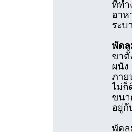
ที่ท
อาหา
ระบา
พัดล
ขาตั
ผนัง
ภาย
ไม่ก
ขนาด 
อยู่กั
พัดล