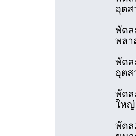
อุตส
พัดล
พลา
พัดล
อุตส
พัดล
ใหญ่
พัดล