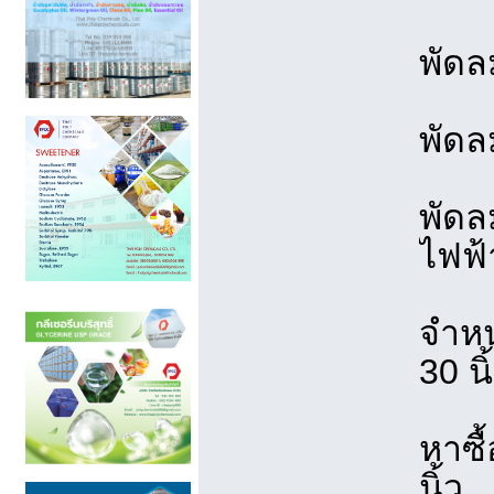
พัดล
พัดล
พัดล
ไฟฟ้
จำหน่
30 น
หาซื้
นิ้ว