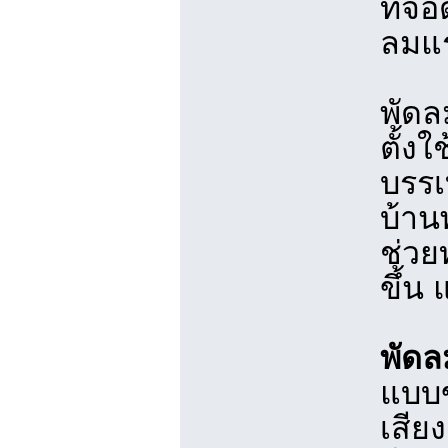
ที่จ
ลมแ
พัดลม
ตั้ง
บรรเ
บ้าน
ช่วยท
ขึ้น
พัดล
แบบข
เสีย