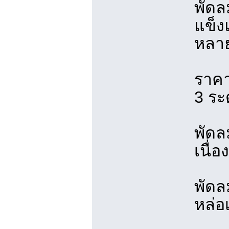
พัดล
แข็ง
หลาย
ราคา
3 ระ
พัดล
เนื่อง
พัดล
หล่อ