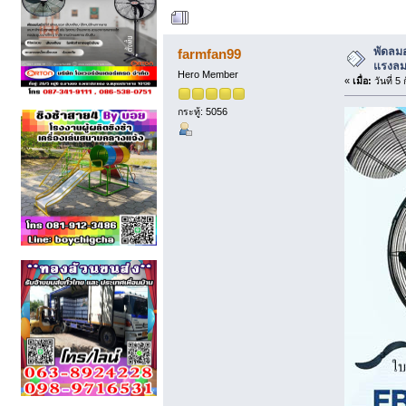
ผู้เขียน
หัวข้อ: พั
28926 ครั้ง)
พัดลม
farmfan99
แรงลม
Hero Member
«
เมื่อ:
วันที่ 5
กระทู้: 5056