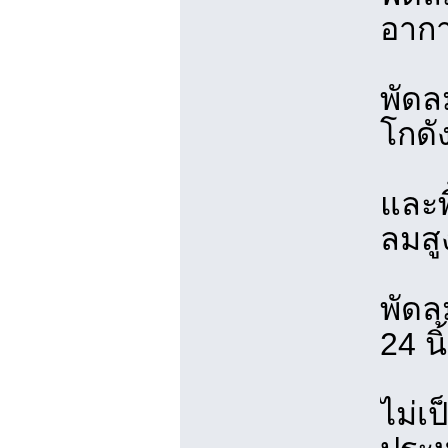
อาก
พัดล
โกดั
และพ
ลมสูง
พัดล
24 นิ
ไม่เ