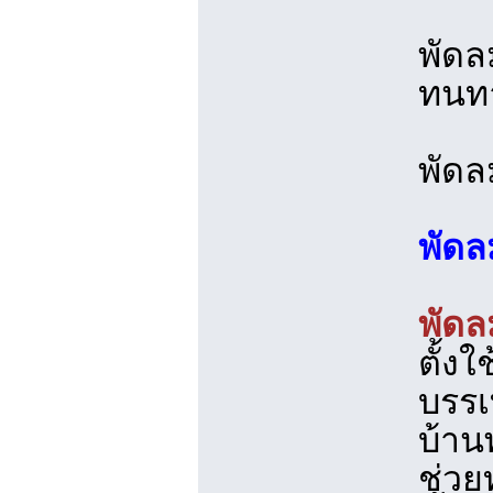
พัดล
ทนท
พัดลม
พัดล
พัดล
ตั้ง
บรรเ
บ้าน
ช่วยท