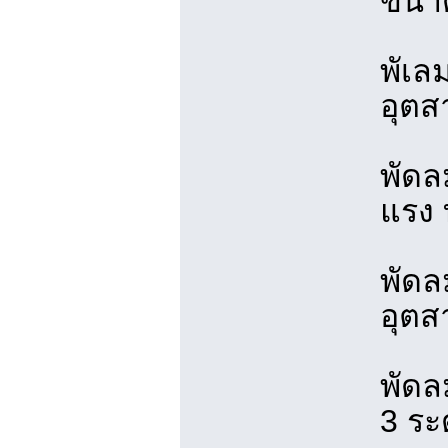
ขนาด
พัเล
อุตส
พัดล
แรง
พัดล
อุตส
พัดล
3 ระ