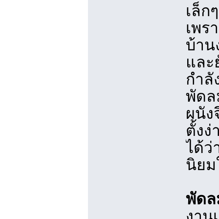
เล็ก
เพรา
บ้าน
และย
กำลั
พัดล
ผนัง
ตั้ง
ได้ว
นิยม
พัดล
งานเ