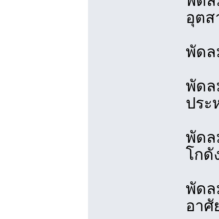
พัดล
อุตส
พัดล
พัดล
ประหย
พัดล
โกดั
พัดล
อาศั