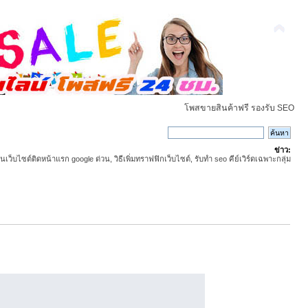
โพสขายสินค้าฟรี รองรับ SEO
ข่าว:
ันเว็บไซต์ติดหน้าแรก google ด่วน, วิธีเพิ่มทราฟฟิกเว็บไซต์, รับทำ seo คีย์เวิร์ดเฉพาะกลุ่ม