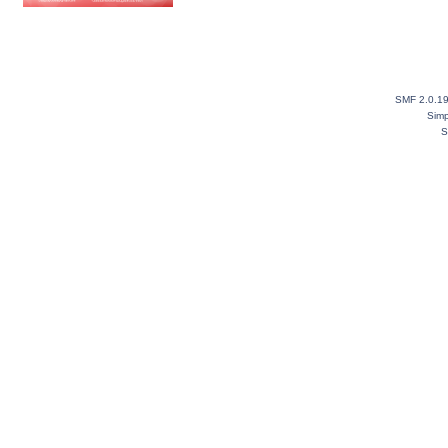
SMF 2.0.1
Simp
S