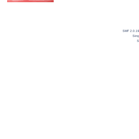
SMF 2.0.1
Simp
S