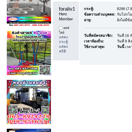
foraliv11 
กระทู้:
8286 (7.8
Hero 
ข้อความส่วนบุคคล:
รับโปรโม
Member
อายุ:
ยังไม่มีข
ออฟ
ไลน์
วันที่สมัครสมาชิก:
วันที่ 16
แสดง
เวลาท้องถิ่น:
วันที่ 9 
กระทู้
แสดง
ใช้งานล่าสุด:
วันนี้
เวลา
สถิติ