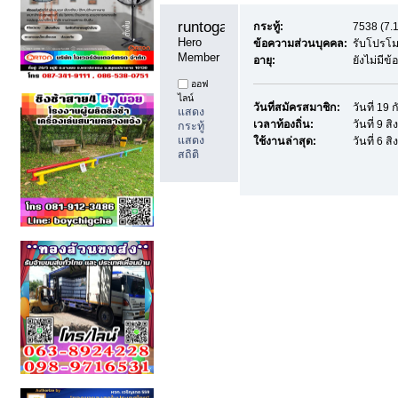
runtoga11 
กระทู้:
7538 (7.1
Hero 
ข้อความส่วนบุคคล:
รับโปรโม
Member
อายุ:
ยังไม่มีข
ออฟ
ไลน์
วันที่สมัครสมาชิก:
วันที่ 19
แสดง
เวลาท้องถิ่น:
วันที่ 9 
กระทู้
แสดง
ใช้งานล่าสุด:
วันที่ 6 
สถิติ