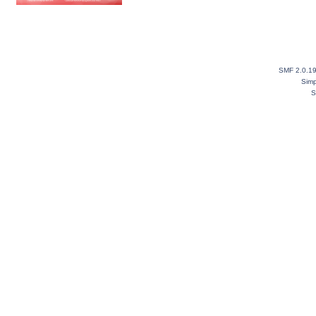
SMF 2.0.1
Simp
S