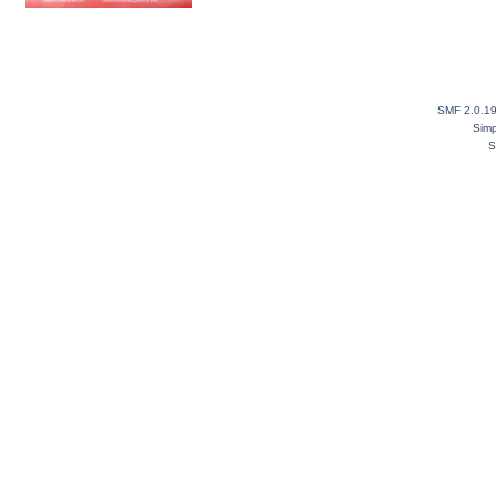
SMF 2.0.1
Simp
S