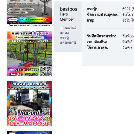
bestpostdd11 
กระทู้:
5921 (5
Hero 
ข้อความส่วนบุคคล:
รับโปร
Member
อายุ:
ยังไม่ม
ออฟไลน์
แสดง
วันที่สมัครสมาชิก:
วันที่ 
กระทู้
เวลาท้องถิ่น:
วันที่ 
แสดงสถิติ
ใช้งานล่าสุด:
วันที่ 