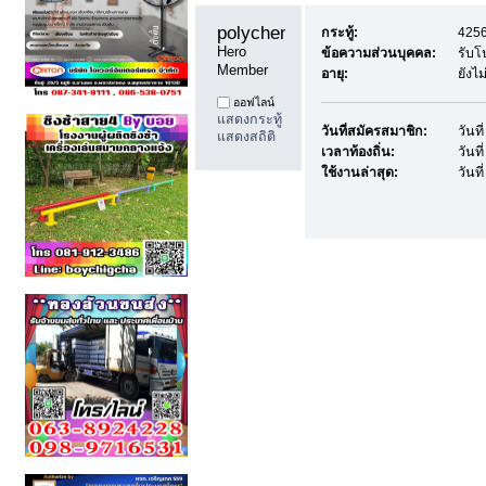
polychemicals12 
กระทู้:
4256
Hero 
ข้อความส่วนบุคคล:
รับโ
Member
อายุ:
ยังไ
ออฟไลน์
แสดงกระทู้
วันที่สมัครสมาชิก:
วันท
แสดงสถิติ
เวลาท้องถิ่น:
วันท
ใช้งานล่าสุด:
วันท