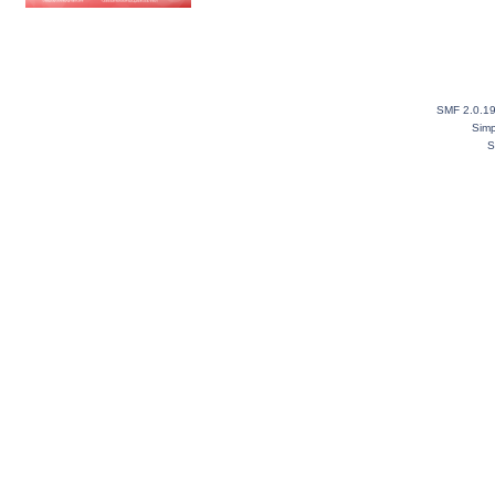
SMF 2.0.1
Simp
S