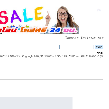
โพสขายสินค้าฟรี รองรับ SEO
ข่าว:
ันเว็บไซต์ติดหน้าแรก google ด่วน, วิธีเพิ่มทราฟฟิกเว็บไซต์, รับทำ seo คีย์เวิร์ดเฉพาะกลุ่ม