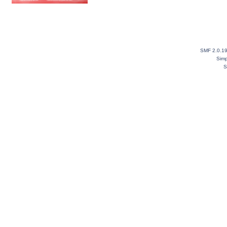
SMF 2.0.1
Simp
S