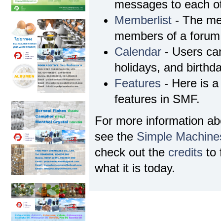
messages to each ot
Memberlist
- The mem
members of a forum
Calendar
- Users can
holidays, and birthd
Features
- Here is a 
features in SMF.
For more information a
see the
Simple Machine
check out the
credits
to 
what it is today.