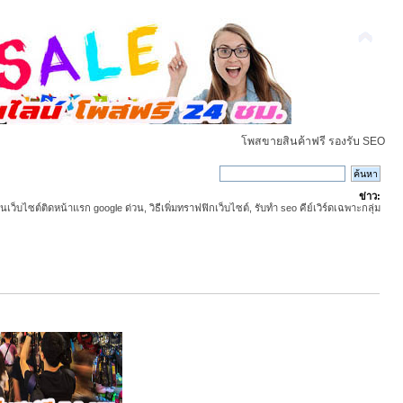
โพสขายสินค้าฟรี รองรับ SEO
ข่าว:
ันเว็บไซต์ติดหน้าแรก google ด่วน, วิธีเพิ่มทราฟฟิกเว็บไซต์, รับทำ seo คีย์เวิร์ดเฉพาะกลุ่ม