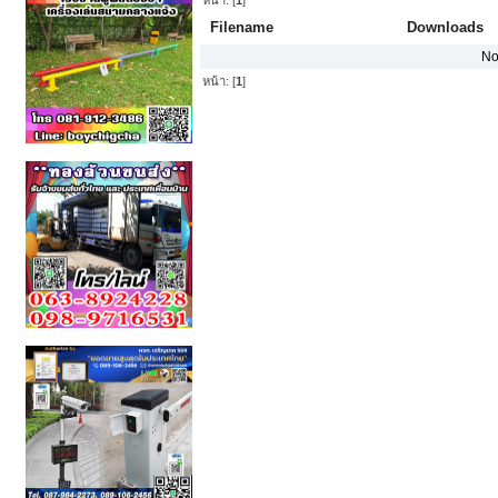
Filename
Downloads
No
หน้า: [
1
]