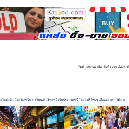
รับทำ seo lazada, รับทำ seo tiktok, ด
เว็บบอร์ด, โปรโมทเว็บ
»
เว็บบอร์ดโพสฟรี เว็บประกาศฟรี โพสต์ฟรีใหม่ๆ เลื่อนประกาศได้ง่าย