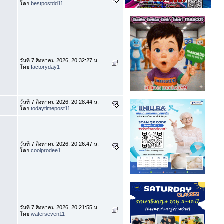
โดย
bestpostdd11
วันที่ 7 สิงหาคม 2026, 20:32:27 น.
โดย
factoryday1
วันที่ 7 สิงหาคม 2026, 20:28:44 น.
โดย
todaytimepost11
วันที่ 7 สิงหาคม 2026, 20:26:47 น.
โดย
coolprodee1
วันที่ 7 สิงหาคม 2026, 20:21:55 น.
โดย
waterseven11