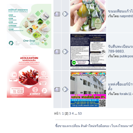
ขนมเทียนแก้วไส
เริ่มโดย
natpmth
รับสืบทะเบียน
789-9883.
เริ่มโดย
publicpo
แหล่งซื้อแอร์บ
ตั้ง
เริ่มโดย
foraliv11
หน้า:
1
[
2
]
3
4
...
53
ซื้อขายแลกเปลี่ยน สินค้าใหม่หรือมือสอง เว็บลงโฆษณาฟ