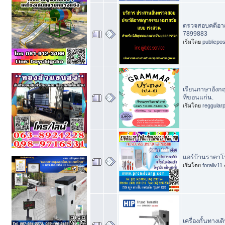
ตรวจสอบคดีอาญา
7899883
เริ่มโดย
publicpo
เรียนภาษาอังก
ที่ขอนแก่น.
เริ่มโดย
reggular
แอร์บ้านราคาโป
เริ่มโดย
foraliv11
เครื่องกั้นทางเ