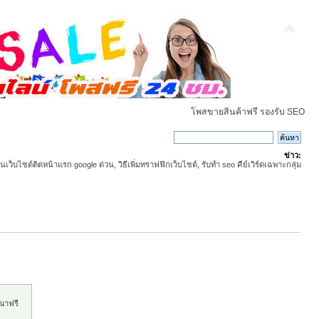
โพสขายสินค้าฟรี รองรับ SEO
ข่าว:
ันเว็บไซต์ติดหน้าแรก google ด่วน, วิธีเพิ่มทราฟฟิกเว็บไซต์, รับทำ seo คีย์เวิร์ดเฉพาะกลุ่ม
ณาฟรี