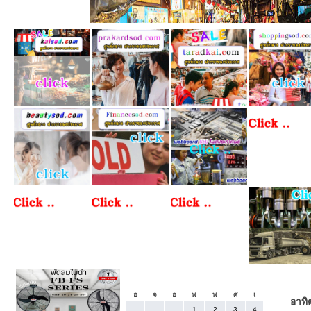
«
กรกฎาคม 2026
อ
จ
อ
พ
พ
ศ
เ
อาทิต
1
2
3
4