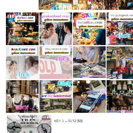
หน้า:
1
...
51
52
[
53
]
หัวข้อ
/
เริ่มโ