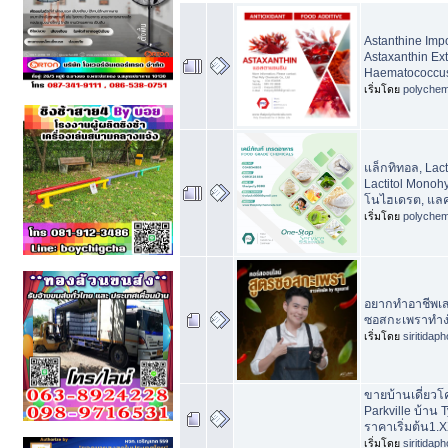
Astanthine Impo
Astaxanthin Ext
Haematococcus 
เริ่มโดย
polychem
แล็กทิทอล, Lact
Lactitol Monoh
โนไฮเดรต, แลค
เริ่มโดย
polychem
อยากทำอาชีพเสร
ซอสกะเพราทำง่
เริ่มโดย
siritidap
ขายบ้านเดี่ยวโ
Parkville บ้าน 
ราคาเริ่มต้น1.
เริ่มโดย
siritidap