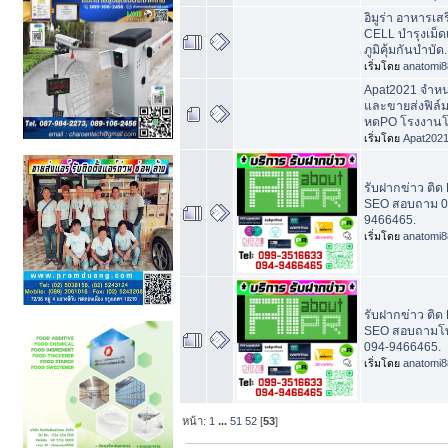
อิมูร่า อาหารเ
CELL บำรุงเม็ด
ภูมิคุ้มกันบำบัด.
เริ่มโดย
anatomi8
Apat2021 จำหน
และขายส่งฟิล์ม
หดPO โรงงาน
เริ่มโดย
Apat202
รับฝากข่าว ติด B
SEO สอบถาม 0
9466465.
เริ่มโดย
anatomi8
รับฝากข่าว ติด B
SEO สอบถามโท
094-9466465.
เริ่มโดย
anatomi8
หน้า:
1
...
51
52
[
53
]