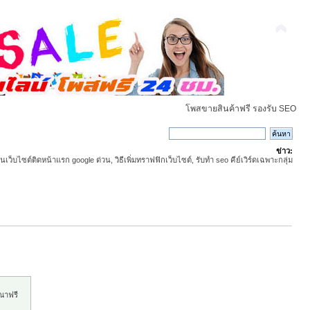
โพสขายสินค้าฟรี รองรับ SEO
ข่าว:
ันเว็บไซต์ติดหน้าแรก google ด่วน, วิธีเพิ่มทราฟฟิกเว็บไซต์, รับทำ seo คีย์เวิร์ดเฉพาะกลุ่ม
ณาฟรี