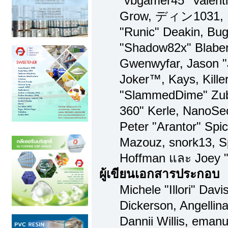
"vbgamer45" Valenti
Grow, ディン1031, Br
"Runic" Deakin, Bug
"Shadow82x" Blaber,
Gwenwyfar, Jason "
Joker™, Kays, Kille
"SlammedDime" Zub
360" Kerle, NanoSec
Peter "Arantor" Spi
Mazouz, snork13, S
Hoffman และ Joey "
ผู้เขียนเอกสารประกอบ
Michele "Illori" Dav
Dickerson, Angellina
Dannii Willis, ema