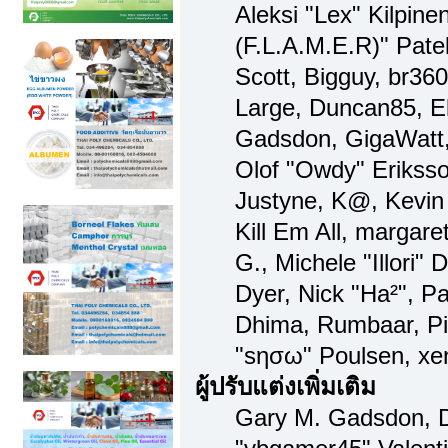
Aleksi "Lex" Kilpine
(F.L.A.M.E.R)" Patel
Scott, Bigguy, br36
Large, Duncan85, El
Gadsdon, GigaWatt,
Olof "Owdy" Eriksso
Justyne, K@, Kevin 
Kill Em All, margare
G., Michele "Illori" 
Dyer, Nick "Ha²", Pa
Dhima, Rumbaar, Pi
"sησω" Poulsen, xe
ผู้ปรับแต่งเพิ่มเติม
Gary M. Gadsdon, D