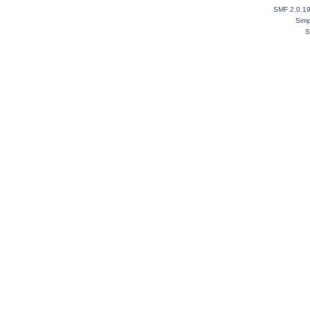
SMF 2.0.1
Simp
S