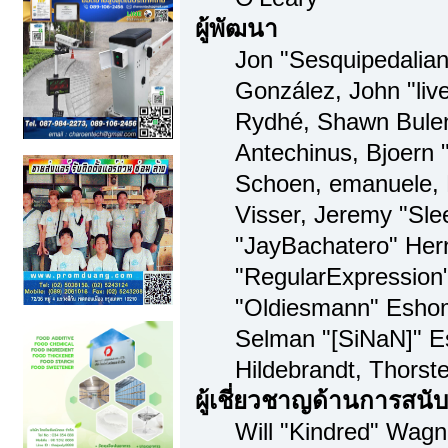
ผู้พัฒนา
Jon "Sesquipedalian"
González, John "li
Rydhé, Shawn Bulen
Antechinus, Bjoern "
Schoen, emanuele, 
Visser, Jeremy "Sl
"JayBachatero" Her
"RegularExpression
"Oldiesmann" Eshom,
Selman "[SiNaN]" Es
Hildebrandt, Thorst
ผู้เชี่ยวชาญด้านการสนั
Will "Kindred" Wagne