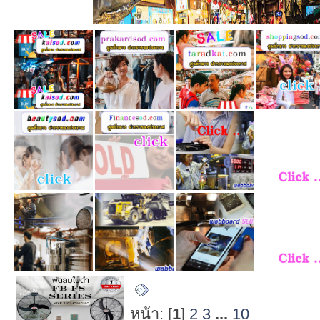
กระทู้เมื่อเร็วๆ นี้
หน้า: [
1
]
2
3
...
10