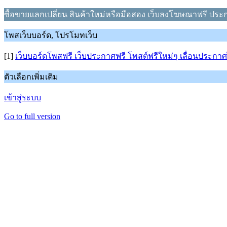
ซื้อขายแลกเปลี่ยน สินค้าใหม่หรือมือสอง เว็บลงโฆษณาฟรี ปร
โพสเว็บบอร์ด, โปรโมทเว็บ
[1]
เว็บบอร์ดโพสฟรี เว็บประกาศฟรี โพสต์ฟรีใหม่ๆ เลื่อนประกาศไ
ตัวเลือกเพิ่มเติม
เข้าสู่ระบบ
Go to full version